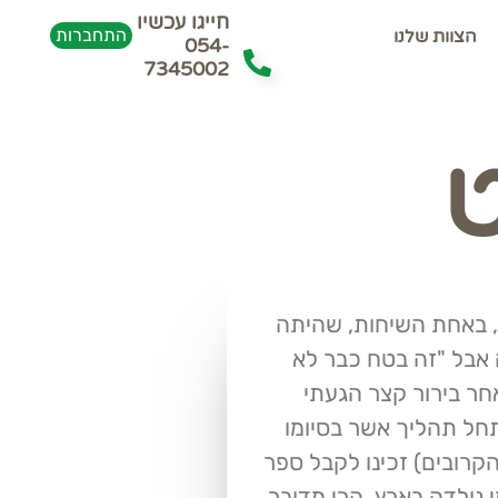
חייגו עכשיו
התחברות
הצוות שלנו
054-
7345002
ט
בת ה- 90 אמרה לי, באחת השיחות, שהיתה
 אבל "זה בטח כבר לא
חר בירור קצר הגעתי
חל תהליך אשר בסיומו
קרובים) זכינו לקבל ספר
 נולדה בארץ, הרי מדובר